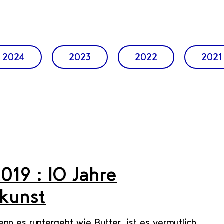
2024
2023
2022
2021
2019
: IO Jahre
kunst
 es runtergeht wie Butter, ist es vermutlich